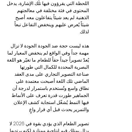
اللحظة التي يقرؤون فيها تلك الإشارة، يدخل 
المحتوى في فئة مختلفة في معالجتهم 
الذهنية. لم يعد شيئاً يتفاعلون معه. أصبح 
شيئاً يُعرض عليهم. وينخفض التفاعل تبعاً 
لذلك.
هذه ليست حجة ضد الجودة. الجودة لا تزال 
مهمة جداً وفي الواقع لم ينخفض المعيار لما 
يُعدّ تصويراً جيداً حقاً للطعام. ما تغيّر هو اللغة 
البصرية المحددة للكمال التي طورتها 
صناعة التصوير التجاري على مدى العقد 
الماضي. تلك اللغة أصبحت معتمدة على 
نطاق واسع وتُستخدم باستمرار لدرجة أن 
الجماهير طورت قدرة تعرف على الأنماط 
فيها. النمط يُشغّل استجابة كشف الإعلان. 
والتمرير يحدث قبل أي قرار واعٍ.
تصوير الطعام الذي يؤدي بقوة في 2026 لا 
يزال يمتلك قيم إنتاجية ممتازة. لكنه يرتديها 