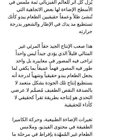
يُزل كل أثر للعالم الفيزيائي. ثمة ملمس في 
الأسطح. الإضاءة لها بعض الاتجاهية التي 
تُنشئ ظلاً وعمقاً حقيقيين. الطعام يبدو كأنك 
تستطيع مد يدك في الإطار والشعور بدرجة 
حرارته.
هذا صعب الإنتاج الجيد حقاً. المرئي غير 
المثالي قليلاً الذي يؤدي جيداً ليس واحداً 
تراخى فيه المصور في معاييره. بل واحد 
طور فيه المصور فهماً عميقاً بما يكفي لما 
يجعل الطعام يبدو حقيقياً وشهياً لدرجة أنه 
يستطيع إنتاج تلك الجودة بشكل متعمد لا 
بالصدفة. النقص الطفيف مُصمَّم لا عرضي. 
التحدي هو إنتاجه بطريقة تقرأ كحقيقي لا 
كأداء للحقيقية.
تغيرات الإضاءة الطبيعية، وحركة الكاميرا 
الطفيفة في محتوى الفيديو، وملامس 
الطعام غير المُمهّدة بإفراط في مرحلة ما 