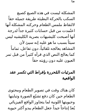
ما.
المشكلة ليست في هذه الصيغ كصيغ. 
السكب بالحركة البطيئة طريقة جميلة حقاً 
لالتقاط ملمس الطعام وحركته. المشكلة أنها 
اعتُمدت من قبل حسابات كثيرة جداً لدرجة 
أنها أصبحت كليشيهات بصرية. الكليشيه ليس 
سيئاً بسبب ما هو عليه. إنه سيئ لأن 
المشاهد يعالجه تلقائياً، دون تفاعل، تماماً 
كما يعالج النص الذي قرأه كثيراً من قبل. تمر 
العيون عليه دون رؤيته حقاً.
المرئيات المُحررة بإفراط التي تكسر عقد 
الواقعية
كان هناك وقت في تصوير الطعام ومحتوى 
الطعام حين كان دفع تشبّع الصورة وتباينها 
وحيويتها اللونية لما يتجاوز الواقع الفيزيائي 
يُعدّ إنتاجاً جيداً. جعل الطعام يبدو أكثر حيوية 