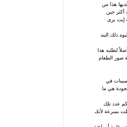
ك التي ليس لديها. هذا من 
 ديليرو الخاصة تضع الارتفاع عند 24% طلبات أكثر حين 
م التوصيل. جاست إيت يرى 
ه. ذلك البند 
اً لطلبه. هذا 
ريدون رؤية صور الطعام 
حسينات في 
سي. الجودة هي ما 
كم عدد تلك 
طت بسرعة لأنك 
 عامة أو باهتة 