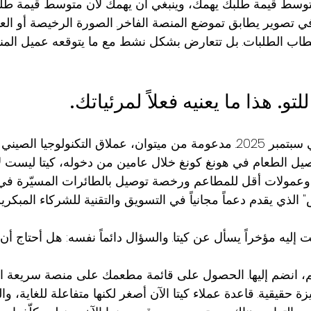
توسط قيمة طلبك يهمك، وينبغي أن يهمك لأن متوسط قيمة طلبه
تصوير يطابق تموضع المنصة الفاخر. الصورة الرخيصة أو العا
طاب الطلبات. بل تتعارض بشكل نشط مع ما يتوقعه عميل المن
تو. هذا ما يعنيه فعلاً لمرئياتك.
أطلقت كيتا في دبي في سبتمبر 2025. مدعومة من ميتوان، عملاق التكنولوجيا
توصيل الطعام في هونغ كونغ خلال عامين من دخوله، كيتا ليست لاعب
عمولات أقل للمطاعم ورخصة توصيل بالطائرات المسيّرة في 
 الذي يقدم دعماً مجانياً في التسويق والتقنية للشركاء المبكرين
ه مؤخراً يسأل عن كيتا. والسؤال دائماً نفسه: هل أحتاج أن أ
م، انضم إليها. الحصول على قائمة مطعمك على منصة سريعة النم
 حقيقية. قاعدة عملاء كيتا الآن أصغر لكنها متفاعلة للغاية، وال