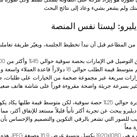
ك ولم يشعر بشيء وعاد إلى نتائج البحث.
ليرو: ليستا نفس المنصة
من المطاعم قبل أن نبدأ تخطيط الجلسة، ويغيّر طريقة تعاملن
مطعم. إنها منصة الحجم. متوسط قيمة الطلب حوالي 18 دولاراً. قاعدة 
رارات سريعة عبر مجموعة ضخمة من الخيارات. على طلبات، ص
ر بسرعة. جريئة. واضحة. مقروءة فوراً على شاشة هاتف صغير
ديليرو هي المنصة الفاخرة. حوالي 25% حصة سوقية، لكن متوسط قيمة طلبه
. عميل ديليرو يبحث عن تجربة أكثر تأنياً قليلاً. مستعد للإنفاق أكثر، مما
تجيب للصور التي تشعر بالرقي. التكوين والتصميم والإحساس بأن اهت
معاً.
المواصفات التقنية لدي