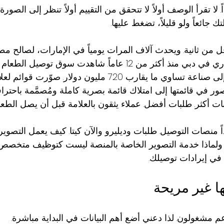
. لا تقرأ الوصف أولاً. لا تتحقق من التقييم أولاً. تنظر إلى الصورة
 جائعاً ولو قليلاً، تضغط عليها.
 من ثانية. ويحدث آلاف المرات يومياً في الإمارات، لصالح م
أعمل في التصوير التجاري في دبي منذ أكثر من 12 عاماً. شاهدت سوق ت
ينتقل من كونه ظاهرة إلى صناعة تساوي ما يقارب 720 مليون دولار. ص
 في قائمتها إلى امتلاك قائمة بصرية كاملة ومُصمَّمة باحتراف
بات أكثر. طلبات أفضل. عملاء يثقون بالعلامة قبل أن يصل الطعا
اً منصات التوصيل. طلبات وديليرو والآن كيتا. كيف يعمل التصوير
لاً، ولماذا خدمة التصوير الخاصة بالمنصة ليست كتوظيف متخصص
ً في إيرادات توصيلك.
نها غير مريحة
مشغولون. لذا دعني أضع أهم البيانات في البداية مباشرة.