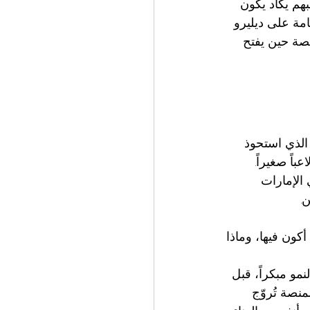
م يكاد يكون 
مة على ديليرو 
صة حين يفتح 
 الصيني الذي استحوذ 
اً صغيراً. 
الإمارات 
.
كون فيها، وماذا 
و مبكراً، قبل 
منصة تُروّج 