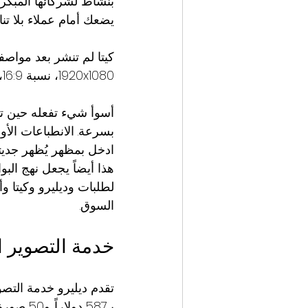
بنشاط لشركائها المبكرين
يضعك أمام عملاء بلا تناف
كيتا لم تنشر بعد مواصف
1920x1080، نسبة 16:9، JPEG. إنه الأكثر أماناً وقابلية للتكيف بينما تتطور متطلباتهم التقنية.
أسوأ شيء تفعله حين ت
بسرعة. الانطباعات الأو
ادخل بمظهر يُظهر جديت
هذا أيضاً يجعل نهج الب
لطلبات وديليرو وكيتا و
السوق.
خدمة التصوير 