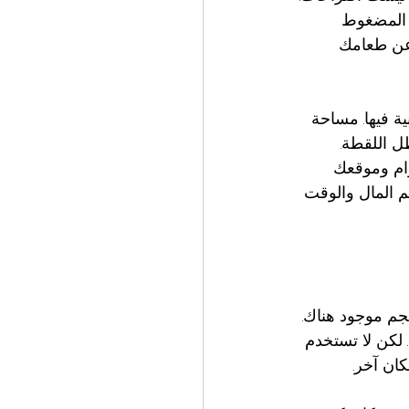
 المضغوط 
 عن طعامك 
ية فيها. مساحة 
 اللقطة. 
رام وموقعك 
عم المال والوقت 
حجم موجود هناك. 
 رياضي جيد. لكن لا تستخدم 
ان آخر.