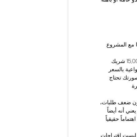
ا مع المشروع 
طلبات تهيمن على سوق التوصيل في الإمارات بحصة سوقية حوالي 45% وأكثر من 15,000 شريك 
العملاء واسعة وواعية بالسعر 
ورتك تحتاج 
ة.
ا يكاد يكون ضعف طلبات، 
 يعني أنه أيضاً 
ماماً حقيقياً 
ليرو هي 1920x1080 بكسل ونسبة عرض 16:9 وصيغة JPEG. هذه ليست اقتراحات. 