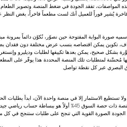
ذه المواصفات، تفقد الجودة في ضغط المنصة. وتصوير الطعام
اخرة يُشير فوراً للعميل أنك لست مطعماً فاخراً، بغض النظر
سميه صورة البوابة المفتوحة. حين نصوّر، نُكوّن دائماً بمرونة مبن
اف، تكوين يمكن اقتصاصه بنسب عرض مختلفة دون فقدان بطل
َّرة بشكل صحيح، يمكن بعدها تكييفها لطلبات وديليرو وإنستغ
ها مُحسَّنة لمتطلبات تلك المنصة المحددة. هذا يوفّر على المط
ق البصري عبر كل نقطة تواصل.
لا تستطيع الاستثمار إلا في منصة واحدة الآن، ابدأ بطلبات. ال
تصحيح صورك على المنصة ذات حصة السوق 45% أولاً هو ببساطة حساب
لجودة. الصورة القوية التي تنجح على طلبات ستنجح في كل مك