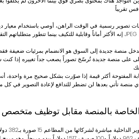
. التواجد هناك بمحتوى بصري قوي بينما الآخرون لم يكلّفوا بعد
س تقريباً.
ات تصوير رسمية. في الوقت الراهن، أوصي باستخدام معيار ديل
دخل منصة جديدة إلى السوق هو الانضمام بمرئيات ضعيفة فقط
لى على منصة جديدة تُرسّخ تصوراً يصعب جداً تغييره. إذا كنت 
ك.
وابة المفتوحة أكثر قيمة. إذا صوّرت بشكل صحيح مرة واحدة، أن
أي منصة تأتي بعدها. لن تضطر للتدافع لإعادة التصوير في كل مر
الخاصة بالمنصة مقابل توظيف متخصص
بـ587 دولاراً. و50 صورة بـ962 دولاراً. و100 صورة بـ1,517 دولاراً. يبدو م