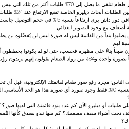
المطاعم التي لديها صور طعام تتلقى ما يصل إلى 70% طلبات أكثر من تل
بيانات غرابهاب عبر ملايين الطلبات. أبحاث
يُستخدم التصوير الاحترافي. دور داش يرى ارتفاعاً بنسبة 15% في حج
 أضعاف مع وجود التصوير الغذائي.
 يطلبوا بنداً من القائمة ليس له صورة. ليس لن يُفضّلوه. لن يطلبو
بة لهم.
ون طبقاً بناءً على مظهره فحسب، حتى لو لم يكونوا يخططون أصل
شراء عفوي مدفوع كلياً بصورة واحدة. و84% من رواد الطعام يقولون إنهم ي
ف الناس: مجرد رفع صور طعام لقائمتك الإلكترونية، قبل أي ت
الجودة، يرفع المبيعات بنسبة 10%. فقط وجود صورة. أي صورة. هذا هو الحد الأسا
لى طلبات أو ديليرو الآن. كم عدد بنود قائمتك التي لديها صور؟ 
اتف تحت أضواء سقف مطعمك؟ كم منها تبدو بصدق كأنها التُق
اك؟
ن صورة هو إيراد تتركه على الطاولة بشكل نشط. وكل صورة تبدو