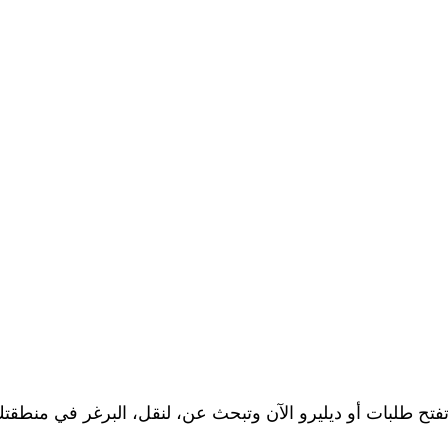
تفتح طلبات أو ديليرو الآن وتبحث عن، لنقل، البرغر في منطقتك،