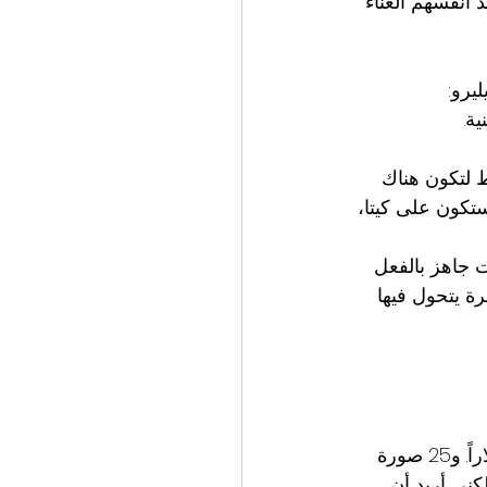
 أنفسهم العناء 
يرو: 
 لتكون هناك 
ستكون على كيتا، 
ت جاهز بالفعل 
ة يتحول فيها 
تقدم ديليرو خدمة التصوير الداخلية مباشرة لشركائها من المطاعم. 15 صورة بـ382 دولاراً. و25 صورة 
ريحاً، وهو مريح. لكني أريد أن 