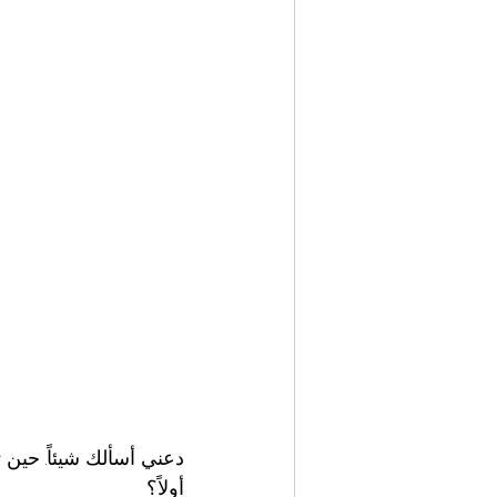
دعني أسألك شيئاً. حين 
أولاً؟