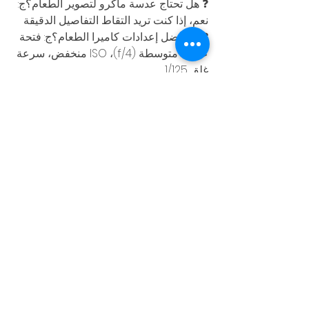
❓ هل تحتاج عدسة ماكرو لتصوير الطعام؟ج: 
نعم، إذا كنت تريد التقاط التفاصيل الدقيقة
❓ ما أفضل إعدادات كاميرا الطعام؟ج: فتحة 
عدسة متوسطة (f/4)، ISO منخفض، سرعة 
غلق 1/125
❓ كيف تختار كاميرا تصوير طعام في دبي؟ج: 
انظر للدقة، أداء الإضاءة المنخفضة، 
وإمكانية تغيير العدسات
إظهار الكل
المنشورات الأخيرة