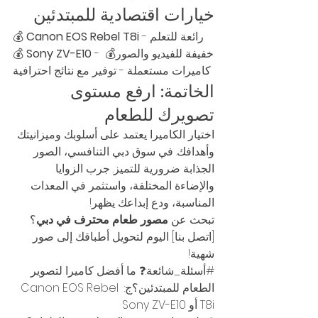
خيارات اقتصادية للمبتدئين
 - رائعة للتعلم
Canon EOS Rebel T8i
💰 
 - خفيفة للفيديو والصور💰 
Sony ZV-E10
💰 
كاميرات مستعملة - توفير مع نتائج احترافية
الخاتمة: ارفع مستوى 
تصويرك للطعام
اختيار الكاميرا يعتمد على أسلوبك وميزانيتك 
وأهدافك. في سوق دبي التنافسي، الصور 
الجذابة ضرورية للتميز. جرب الزوايا 
والإضاءة المختلفة، واستثمر في المعدات 
المناسبة، ودع إبداعك يظهر!
تبحث عن 
مصور طعام محترف في دبي
؟ 
[اتصل بنا] اليوم لتحويل أطباقك إلى صور 
شهية!
#أسئلة_شائعة
:❓ ما أفضل كاميرا لتصوير 
الطعام للمبتدئين؟ج: Canon EOS Rebel 
T8i أو Sony ZV-E10