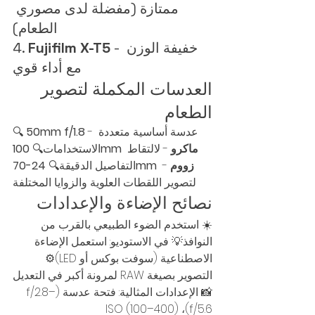
ممتازة (مفضلة لدى مصوري 
الطعام)
 - خفيفة الوزن 
Fujifilm X-T5
4. 
مع أداء قوي
العدسات المكملة لتصوير 
الطعام
 - عدسة أساسية متعددة 
50mm f/1.8
🔍 
100mm ماكرو
 - لالتقاط 
الاستخدامات🔍 
24-70mm زووم
 - 
التفاصيل الدقيقة🔍 
لتصوير اللقطات العلوية والزوايا المختلفة
نصائح الإضاءة والإعدادات
☀️ استخدم الضوء الطبيعي بالقرب من 
النوافذ💡 في الاستوديو: استعمل الإضاءة 
الاصطناعية (سوفت بوكس أو LED)⚙️ 
التصوير بصيغة RAW لمرونة أكبر في التعديل
📸 الإعدادات المثالية: فتحة عدسة (f/2.8–
f/5.6)، ISO (100–400)